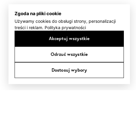
Zgoda na pliki cookie
Używamy cookies do obsługi strony, personalizacji
treści i reklam.
Polityka prywatności
Akceptuj wszystkie
Odrzuć wszystkie
Dostosuj wybory
Oldtimer Spot to miejsce stworzone z
zamiłowania do klasyki, dobrego rzemiosła i
przedmiotów z historią. Wybieramy
samochody, akcesoria i elementy wzornictwa,